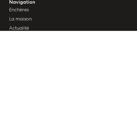
Navigation
Enchères
La maison
Actualité
Services
Acheter semence étalons
Autres
Modifier les préférences des cookies
Règlement de vente aux enchères
Conditions générales d'utilisation
Mentions légales
Politiques de confidentialité
Suivez-nous